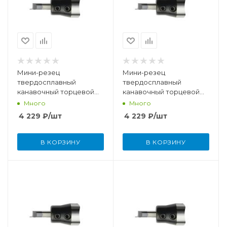
Мини-резец
Мини-резец
твердосплавный
твердосплавный
канавочный торцевой
канавочный торцевой
10x20x50 мм, R 0,2, W 2
10x20x50 мм, R 0,2, W 2,5
Много
Много
4 229
₽
/шт
4 229
₽
/шт
В КОРЗИНУ
В КОРЗИНУ