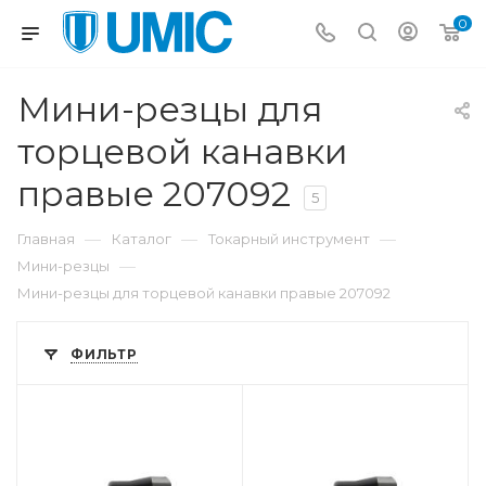
0
Мини-резцы для
торцевой канавки
правые 207092
5
—
—
—
Главная
Каталог
Токарный инструмент
—
Мини-резцы
Мини-резцы для торцевой канавки правые 207092
ФИЛЬТР