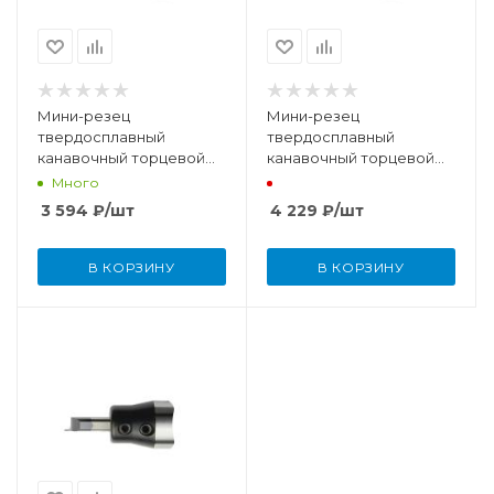
Мини-резец
Мини-резец
твердосплавный
твердосплавный
канавочный торцевой
канавочный торцевой
8x15x50 мм, R 0,1, W 1
10x20x50 мм, R 0,2, W 3
Много
3 594
₽
/шт
4 229
₽
/шт
В КОРЗИНУ
В КОРЗИНУ