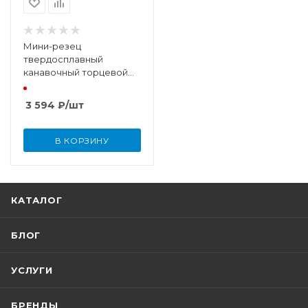
Мини-резец
твердосплавный
канавочный торцевой
8x15x50 мм, R 0,1, W 0,75
3 594
₽
/шт
В КОРЗИНУ
КАТАЛОГ
БЛОГ
УСЛУГИ
БРЕНДЫ