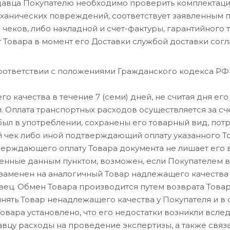
давца Покупателю необходимо проверить комплектацию
механических повреждений, соответствует заявленным 
 чеков, либо накладной и счет-фактуры, гарантийного т
 от Товара в момент его Доставки службой доставки со
 соответствии с положениями Гражданского кодекса РФ
го качества в течение 7 (семи) дней, не считая дня ег
. Оплата транспортных расходов осуществляется за с
 был в употреблении, сохранены его товарный вид, по
й чек либо иной подтверждающий оплату указанного То
верждающего оплату Товара документа не лишает его 
ренные данным пунктом, возможен, если Покупателем в
 заменен на аналогичный Товар надлежащего качества
вец. Обмен Товара производится путем возврата Това
инять Товар ненадлежащего качества у Покупателя и в
Товара установлено, что его недостатки возникли вслед
авцу расходы на проведение экспертизы, а также связ