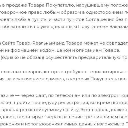
ать в продаже Товара Покупателю, нарушившему полож
зоговорочное право любым образом в одностороннем по
ровать любые пункты и части пунктов Соглашения без 
т обязательств по уже сделанным Покупателем Заказам
 Сайте Товар. Реальный вид Товара может не совпадат
 информацией: кодом, ценой и описанием Товара.
о (однако не обязан) осуществлять предварительную пр
 сложных товаров, которые требуют специализированн
я, за исключением случаев, в которых Покупатель пол
газине — через Сайт, по телефонам или по электронной
 должен пройти процедуру регистрации, во время кото
ароль к регистрируемому логину. Этот пароль должен
родавец гарантирует неразглашение третьим лицам вс
хранения и использования личных данных изложены в 