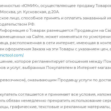
твенностью «ЮМИК», осуществляющее продажу Товаров
осква, ул. Кусковская, д.20А.
е лицо, способное принять и оплатить заказанный им
одательством РФ.
 Информация о Товарах размещается Продавцом на Са
азмещенных на Сайте, может изменяться по усмотрен
вца, расположенная в сети интернет, имеющая в конт
зм оформления Заказа на эти Товары с указанием цен,
umictool.com/
.
шение, которое регламентирует отношения между Пок
в и услуг, выбранных Покупателем в Интернет-магаз
еревозчиком), оказывающим Продавцу услуги по доста
Покупатель соглашается и принимает все условия, изло
ль обязан немедленно прекратить использование серви
разцы, графические, текстовые и рекламные материалы