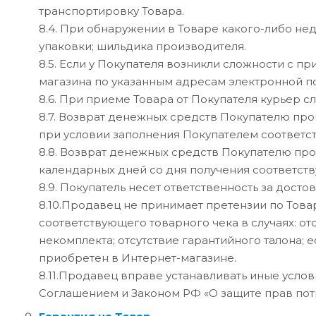
транспортировку Товара.
8.4. При обнаружении в Товаре какого-либо не
упаковки; шильдика производителя.
8.5. Если у Покупателя возникли сложности с п
магазина по указанным адресам электронной п
8.6. При приеме Товара от Покупателя курьер 
8.7. Возврат денежных средств Покупателю пр
при условии заполнения Покупателем соответс
8.8. Возврат денежных средств Покупателю про
календарных дней со дня получения соответств
8.9. Покупатель несет ответственность за дост
8.10.Продавец не принимает претензии по Това
соответствующего товарного чека в случаях: о
некомплекта; отсутствие гарантийного талона; 
приобретен в Интернет-магазине.
8.11.Продавец вправе устанавливать иные усло
Соглашением и Законом РФ «О защите прав потре