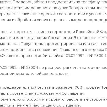
пателя Продавец обязан предоставить по телефону, п
ля принятия им решения о покупке Товара, в том числ
тверждает заключение сделки в соответствии с условия
ранения и обработки своих персональных данных, опр
через Интернет-магазин на территории Российской Фе
мает и изменяет условия Соглашения. В отношениях 
ента, как Покупатель зарегистрировался или начал ис
цом применяются положения Гражданского кодекса РФ 
Ф «О защите прав потребителей» от 07.02.1992 г. № 2300
 07.02.1992 г. № 2300-1 не распространяется на юриди
редпринимательской деятельности.
 и предварительной оплаты в размере 100%, продает Т
вар в соответствии с условиями Соглашения.
Покупателю способом и в сроки, оговоренные сторона
ваются в пункте 7 настоящего Соглашения.