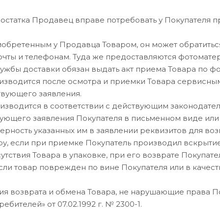
достатка Продавец вправе потребовать у Покупателя пр
риобретенным у Продавца Товаром, он может обратитьс
очты и телефонам. Туда же предоставляются фотомате
службы доставки обязан выдать акт приема Товара по 
оизводится после осмотра и приемки Товара сервисн
твующего заявления.
изводится в соответствии с действующим законодател
ующего заявления Покупателя в письменном виде или 
оверность указанных им в заявлении реквизитов для во
ру, если при приемке Покупатель производил вскрыти
тсутствия Товара в упаковке, при его возврате Покупа
если товар поврежден по вине Покупателя или в качест
вия возврата и обмена Товара, не нарушающие права П
бителей» от 07.02.1992 г. № 2300-1.