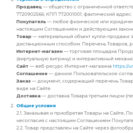
Продавец
— общество с ограниченной ответс
7720902566; КПП 772001001; фактический адрес: М
Покупатель
— любое физическое или юридическо
настоящим Соглашением и действующим закон
Товар
— материальный объект купли-продажи.
дистанционным способом. Перечень Товаров, р
Интернет-магазин
— торговая площадка Прода
(виртуальную витрину) и интерактивный механи
Сайт
— веб-ресурс Интернет-магазина
https://
Соглашение
— данное Пользовательское согла
Заказ
— документ, содержащий перечень Товаро
виде на Сайте.
Доставка
— доставка Товара третьим лицом (п
Общие условия
2.1. Заказывая и приобретая Товары на Сайте, 
несогласия с настоящим Соглашением Покупате
2.2. Товар представлен на Сайте через фотооб