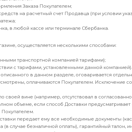
ормления Заказа Покупателем;
едств на расчетный счет Продавца (при условии указ
атежа;
ка, в любой кассе или терминале Сбербанка.
магазине, осуществляется несколькими способами:
ленными транспортной компанией тарифами);
ствии с тарифами, установленными данной компанией)
не описанного в данном разделе, оговаривается отдел
едусмотрены, оплачиваются Покупателем. Исключение с
р по своей вине (например, отсутствовал в согласован
полном объеме, если способ Доставки предусматривает
 Покупателем.
оставки передает ему все необходимые документы (кас
а (в случае безналичной оплаты), гарантийный талон, и