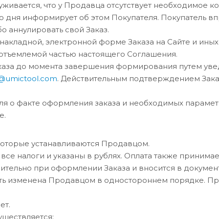
уживается, что у Продавца отсутствует необходимое к
о дня информирует об этом Покупателя. Покупатель вп
бо аннулировать свой Заказ.
е, накладной, электронной форме Заказа на Сайте и и
отъемлемой частью настоящего Соглашения.
Заказа до момента завершения формирования путем ув
o@umictool.com
. Действительным подтверждением Заказ
ля о факте оформления заказа и необходимых парамет
e.
, которые устанавливаются Продавцом.
 все налоги и указаны в рублях. Оплата также принимае
нительно при оформлении Заказа и вносится в докумен
ыть изменена Продавцом в одностороннем порядке. Пр
ет.
существляется: