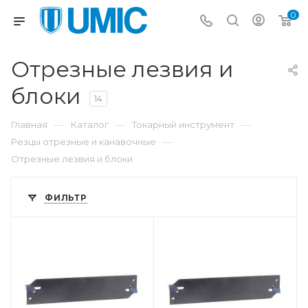
0
Отрезные лезвия и
блоки
14
—
—
—
Главная
Каталог
Токарный инструмент
—
Резцы отрезные и канавочные
Отрезные лезвия и блоки
ФИЛЬТР