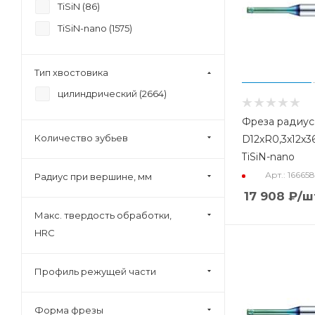
TiSiN (
86
)
TiSiN-nano (
1575
)
Тип хвостовика
цилиндрический (
2664
)
Фреза радиус
Количество зубьев
D12xR0,3x12x3
TiSiN-nano
Арт.: 16665
Радиус при вершине, мм
17 908
₽
/ш
Макс. твердость обработки,
HRC
Профиль режущей части
Форма фрезы