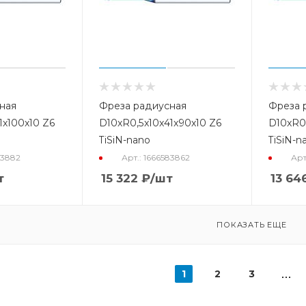
ная
Фреза радиусная
Фреза 
1x100x10 Z6
D10xR0,5x10x41x90x10 Z6
D10xR0,
TiSiN-nano
TiSiN-n
83882
Арт.: 1666583862
Арт
т
15 322
₽
/шт
13 64
ПОКАЗАТЬ ЕЩЕ
1
2
3