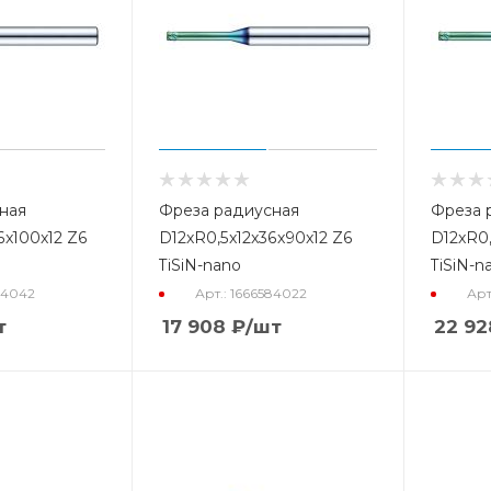
ная
Фреза радиусная
Фреза 
6x100x12 Z6
D12xR0,5x12x36x90x12 Z6
D12xR0,
TiSiN-nano
TiSiN-n
84042
Арт.: 1666584022
Арт
т
17 908
₽
/шт
22 92