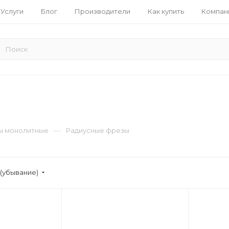
Услуги
Блог
Производители
Как купить
Компан
—
ы монолитные
Радиусные фрезы
(убывание)