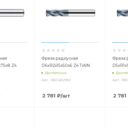
ная
Фреза радиусная
Фреза 
x75x8 Z4
D6xR2x15x50x6 Z4 TiAlN
D5xR1x1
Достаточно
Доста
Арт.: 1650482982
Арт.: 16
т
2 781
₽
/шт
2 781