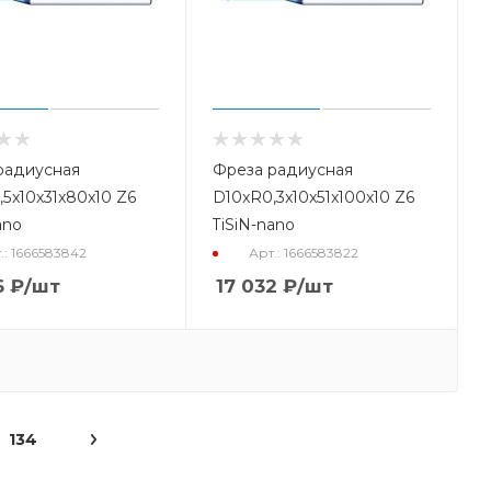
радиусная
Фреза радиусная
5x10x31x80x10 Z6
D10xR0,3x10x51x100x10 Z6
ano
TiSiN-nano
.: 1666583842
Арт.: 1666583822
6
₽
/шт
17 032
₽
/шт
134