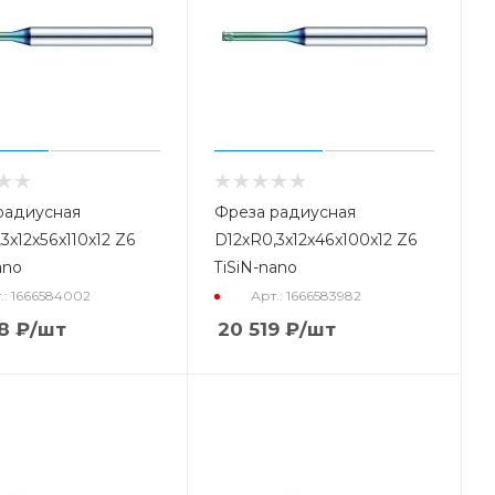
радиусная
Фреза радиусная
3x12x56x110x12 Z6
D12xR0,3x12x46x100x12 Z6
ano
TiSiN-nano
.: 1666584002
Арт.: 1666583982
8
₽
/шт
20 519
₽
/шт