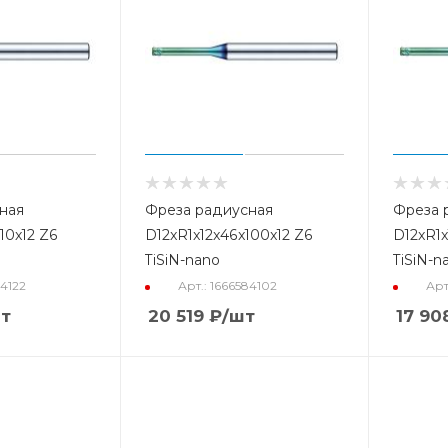
ная
Фреза радиусная
Фреза 
10x12 Z6
D12xR1x12x46x100x12 Z6
D12xR1x
TiSiN-nano
TiSiN-n
84122
Арт.: 1666584102
Арт
т
20 519
₽
/шт
17 90