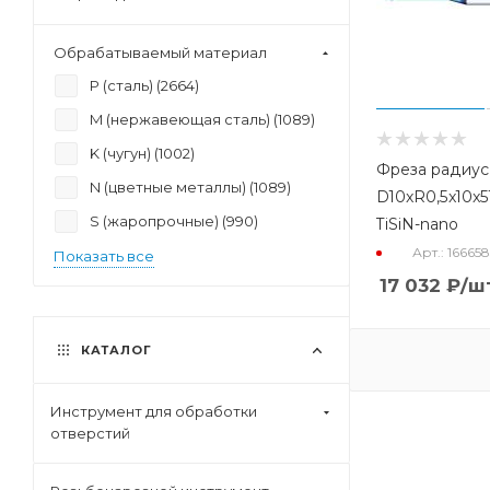
Обрабатываемый материал
P (сталь) (
2664
)
M (нержавеющая сталь) (
1089
)
K (чугун) (
1002
)
Фреза радиус
N (цветные металлы) (
1089
)
D10xR0,5x10x5
S (жаропрочные) (
990
)
TiSiN-nano
Арт.: 16665
Показать все
17 032
₽
/ш
КАТАЛОГ
Инструмент для обработки
отверстий