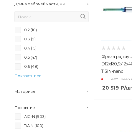
Длина рабочей части, мм
0.2 (
10
)
0.3 (
9
)
0.4 (
15
)
Фреза радиус
0.5 (
47
)
D12xR0,5x12x4
0.6 (
48
)
TiSiN-nano
Показать все
Арт.: 16665
20 519
₽
/ш
Материал
Покрытие
AlCrN (
903
)
TiAlN (
100
)