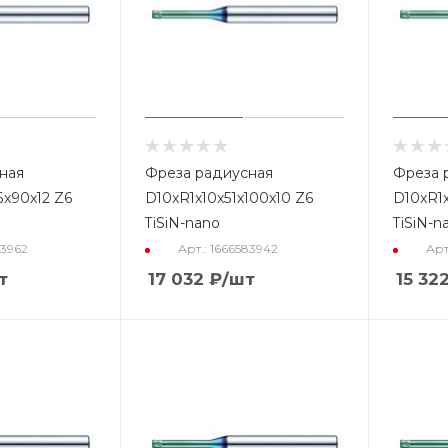
ная
Фреза радиусная
Фреза 
6x90x12 Z6
D10xR1x10x51x100x10 Z6
D10xR1x
TiSiN-nano
TiSiN-n
83962
Арт.: 1666583942
Арт
т
17 032
₽
/шт
15 32