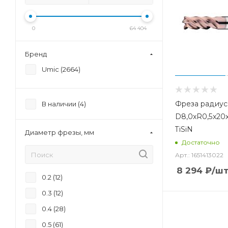
0
64 404
Бренд
Umic (
2664
)
Фреза радиус
В наличии (
4
)
D8,0xR0,5x20
TiSiN
Диаметр фрезы, мм
Достаточно
Арт.: 1651413022
8 294
₽
/ш
0.2 (
12
)
0.3 (
12
)
0.4 (
28
)
0.5 (
61
)