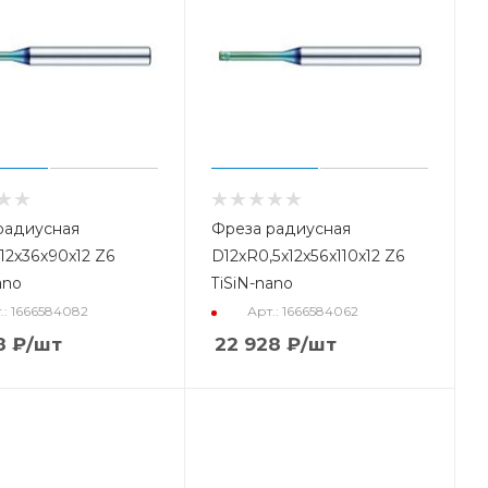
радиусная
Фреза радиусная
12x36x90x12 Z6
D12xR0,5x12x56x110x12 Z6
ano
TiSiN-nano
.: 1666584082
Арт.: 1666584062
8
₽
/шт
22 928
₽
/шт