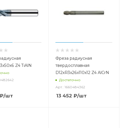
радиусная
Фреза радиусная
3x50x6 Z4 TiAlN
твердосплавная
D12xR3x26x110x12 Z4 AlCrN
точно
50482642
Достаточно
Арт.: 1660484362
₽
/шт
13 452
₽
/шт