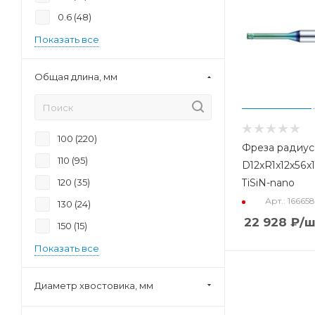
0.6 (
48
)
Показать все
Общая длина, мм
100 (
220
)
Фреза радиус
110 (
95
)
D12xR1x12x56x1
120 (
35
)
TiSiN-nano
Арт.: 16665
130 (
24
)
22 928
₽
/ш
150 (
15
)
Показать все
Диаметр хвостовика, мм