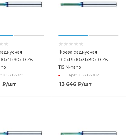
радиусная
Фреза радиусная
10x41x90x10 Z6
D10xR1x10x31x80x10 Z6
ano
TiSiN-nano
.: 1666583922
Арт.: 1666583902
2
₽
/шт
13 646
₽
/шт