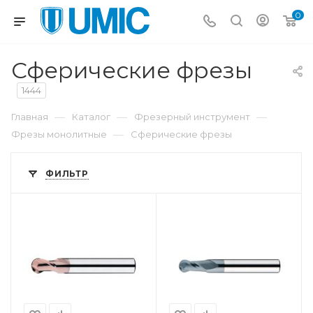
0
Сферические фрезы
1444
—
—
—
Главная
Каталог
Фрезерный инструмент
—
Фрезы монолитные
Сферические фрезы
ФИЛЬТР