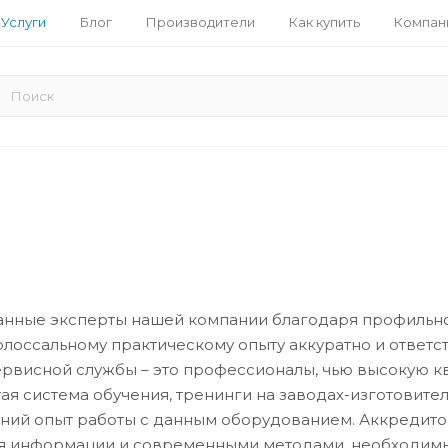
Услуги
Блог
Производители
Как купить
Компан
нные эксперты нашей компании благодаря профильно
олоссальному практическому опыту аккуратно и ответ
ервисной службы – это профессионалы, чью высокую 
я система обучения, тренинги на заводах-изготовителях
тний опыт работы с данным оборудованием. Аккредит
 информации и современными методами, необходимым