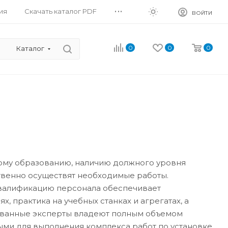
...
ия
Скачать каталог PDF
ВОЙТИ
0
0
0
Каталог
му образованию, наличию должного уровня
ственно осуществят необходимые работы.
квалификацию персонала обеспечивает
, практика на учебных станках и агрегатах, а
ованные эксперты владеют полным объемом
и для выполнения комплекса работ по установке