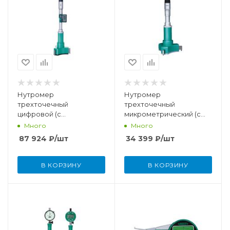
Нутромер
Нутромер
трехточечный
трехточечный
цифровой (с
микрометрический (с
установочным кольцом)
установочным кольцом)
Много
Много
размерность 62-75 мм /
размерность 8-10 мм
87 924
₽
/шт
34 399
₽
/шт
2,44-2,95"
В КОРЗИНУ
В КОРЗИНУ