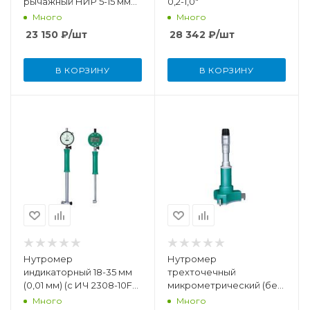
рычажный НИР 5-15 мм
0,2-1,0"
(0,01 мм)
Много
Много
23 150
₽
/шт
28 342
₽
/шт
В КОРЗИНУ
В КОРЗИНУ
Нутромер
Нутромер
индикаторный 18-35 мм
трехточечный
(0,01 мм) (с ИЧ 2308-10FA,
микрометрический (без
без установочного
установочного кольца)
Много
Много