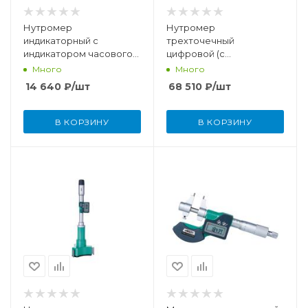
Нутромер
Нутромер
индикаторный с
трехточечный
индикатором часового
цифровой (с
типа (без установочного
установочным кольцом)
Много
Много
кольца) 50-160 мм (0,01
размерность 20-25 мм /
14 640
₽
/шт
68 510
₽
/шт
мм)
0,79-0,98"
В КОРЗИНУ
В КОРЗИНУ