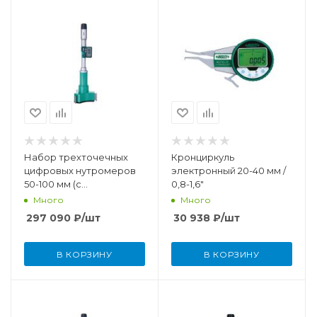
Набор трехточечных
Кронциркуль
цифровых нутромеров
электронный 20-40 мм /
50-100 мм (с
0,8-1,6"
установочными
Много
Много
кольцами)
297 090
₽
/шт
30 938
₽
/шт
В КОРЗИНУ
В КОРЗИНУ