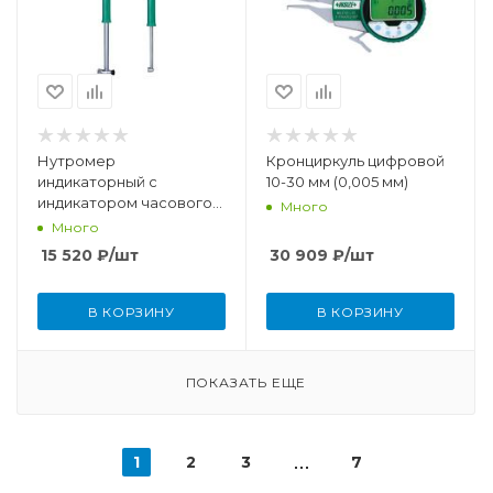
Нутромер
Кронциркуль цифровой
индикаторный с
10-30 мм (0,005 мм)
индикатором часового
Много
типа (без установочного
Много
кольца) 50-100 мм (0,01
15 520
₽
/шт
30 909
₽
/шт
мм)
В КОРЗИНУ
В КОРЗИНУ
ПОКАЗАТЬ ЕЩЕ
1
2
3
7