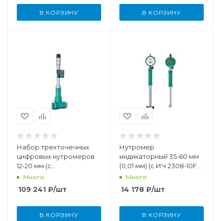
В КОРЗИНУ
В КОРЗИНУ
Набор трехточечных
Нутромер
цифровых нутромеров
индикаторный 35-60 мм
12-20 мм (с
(0,01 мм) (с ИЧ 2308-10FA,
установочным кольцом)
без установочного
Много
Много
кольца)
109 241
₽
/шт
14 178
₽
/шт
В КОРЗИНУ
В КОРЗИНУ