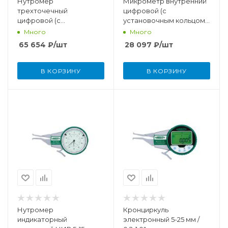
Нутромер
Микрометр внутренний
трехточечный
цифровой (с
цифровой (с
установочным кольцом)
установочным кольцом)
5-30 мм (0,001 мм)
Много
Много
размерность 16-20 мм /
65 654
₽
/шт
28 097
₽
/шт
0,63-0,79"
В КОРЗИНУ
В КОРЗИНУ
Нутромер
Кронциркуль
индикаторный
электронный 5-25 мм /