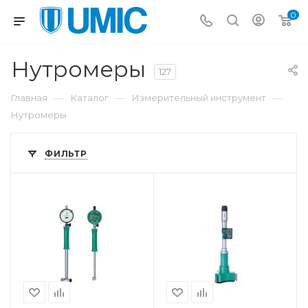
0
Нутромеры
127
—
—
—
Главная
Каталог
Измерительный инструмент
Нутромеры
ФИЛЬТР