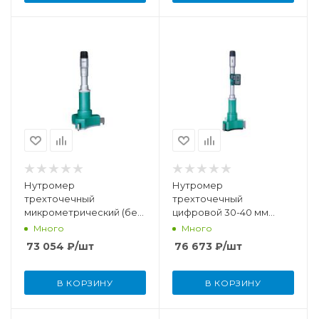
Нутромер
Нутромер
трехточечный
трехточечный
микрометрический (без
цифровой 30-40 мм
установочного кольца)
(0,001 мм) IP65
Много
Много
125-150 мм (0,005 мм)
73 054
₽
/шт
76 673
₽
/шт
В КОРЗИНУ
В КОРЗИНУ