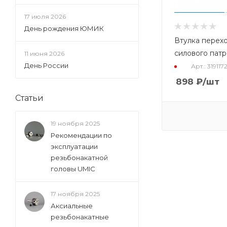
17 июля 2026
День рождения ЮМИК
Втулка перех
силового патр
11 июня 2026
День России
Арт.: 319117
898
₽
/шт
Статьи
19 ноября 2025
Рекомендации по
эксплуатации
резьбонакатной
головы UMIC
17 ноября 2025
Аксиальные
резьбонакатные