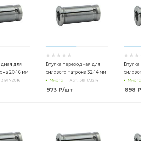
одная для
Втулка переходная для
Втулка
она 20-16 мм
силового патрона 32-14 мм
силово
: 3191172016
Арт.: 3191173214
Много
Мног
973
₽
/шт
898