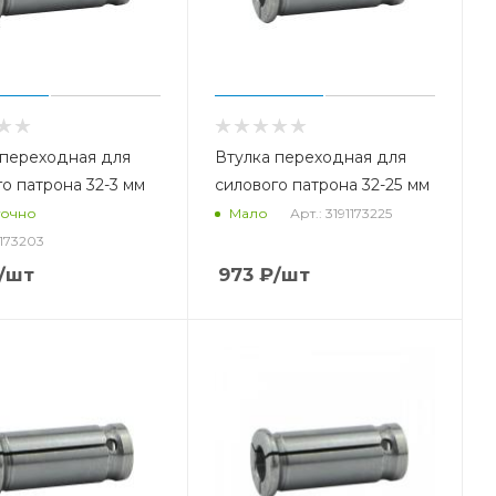
 переходная для
Втулка переходная для
о патрона 32-3 мм
силового патрона 32-25 мм
Арт.: 3191173225
точно
Мало
1173203
/шт
973
₽
/шт