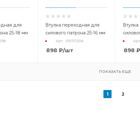
одная для
Втулка переходная для
Втулка
она 25-18 мм
силового патрона 25-16 мм
силовог
2518
Арт.: 3191172516
Арт
898
₽
/шт
898
ПОКАЗАТЬ ЕЩЕ
1
2