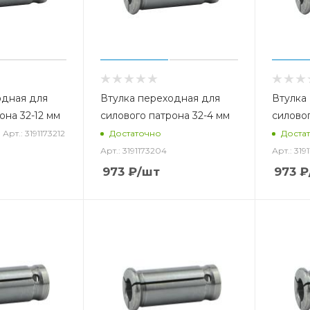
одная для
Втулка переходная для
Втулка
она 32-12 мм
силового патрона 32-4 мм
силовог
Арт.: 3191173212
Достаточно
Доста
Арт.: 3191173204
Арт.: 319
973
₽
/шт
973
₽