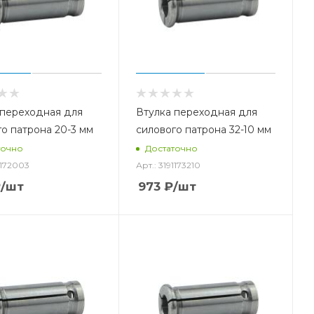
 переходная для
Втулка переходная для
о патрона 20-3 мм
силового патрона 32-10 мм
точно
Достаточно
1172003
Арт.: 3191173210
₽
/шт
973
₽
/шт