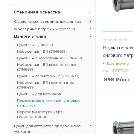
Станочная оснастка
Оснастка для сверлильных станков
Фрезерные патроны и оправки
Цанги и втулки
Цанги ER (DIN6499)
Втулка перех
Наборы цанг ER (DIN6499)
силового патр
Цанги ER высокоточные (DIN6499)
Достаточно
Наборы цанг ER высокоточных
(DIN6499)
Арт.: 3191172014
Цанги ER герметичные (DIN6499)
898
₽
/шт
Наборы цанг ER герметичных
(DIN6499)
Цанги ER для метчиков
Переходные втулки для силовых
патронов
Переходные втулки для
гидропатронов
Цанги для автоматов продольного
точения