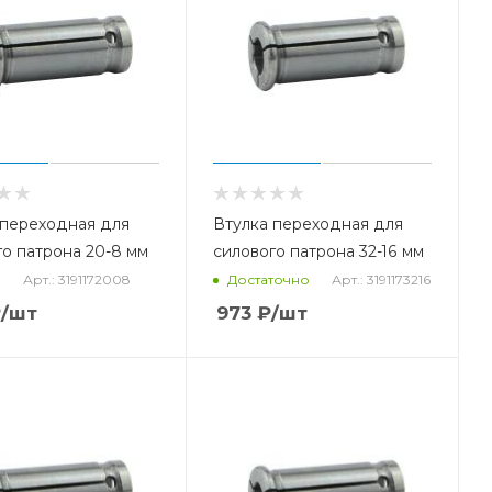
 переходная для
Втулка переходная для
го патрона 20-8 мм
силового патрона 32-16 мм
Арт.: 3191172008
Арт.: 3191173216
о
Достаточно
₽
/шт
973
₽
/шт