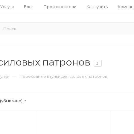
Услуги
Блог
Производители
Как купить
Компан
силовых патронов
31
—
тулки
Переходные втулки для силовых патронов
(убывание)