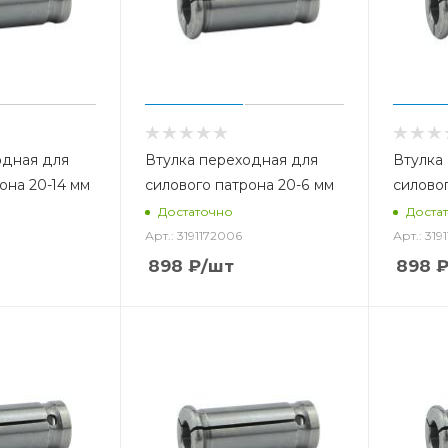
одная для
Втулка переходная для
Втулка
она 20-14 мм
силового патрона 20-6 мм
силовог
Достаточно
Доста
Арт.: 3191172006
Арт.: 319
898
₽
/шт
898