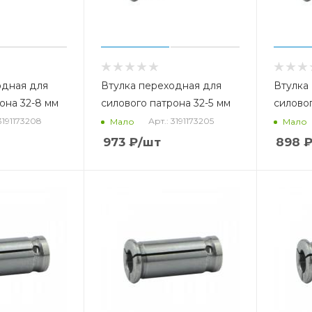
одная для
Втулка переходная для
Втулка
она 32-8 мм
силового патрона 32-5 мм
силовог
3191173208
Арт.: 3191173205
Мало
Мало
973
₽
/шт
898