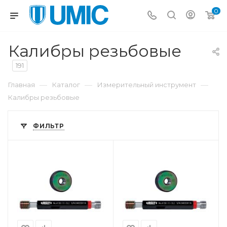
0
Калибры резьбовые
191
—
—
—
Главная
Каталог
Измерительный инструмент
Калибры резьбовые
ФИЛЬТР