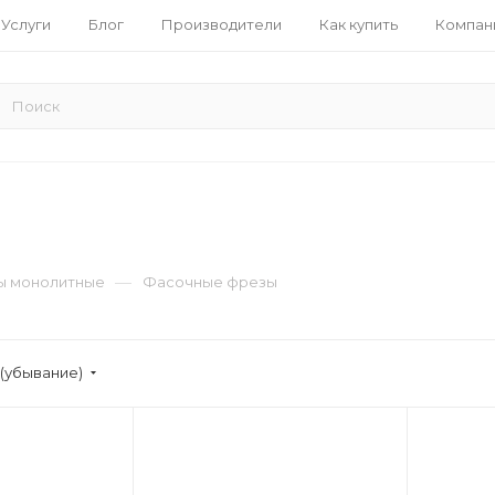
Услуги
Блог
Производители
Как купить
Компан
—
ы монолитные
Фасочные фрезы
(убывание)