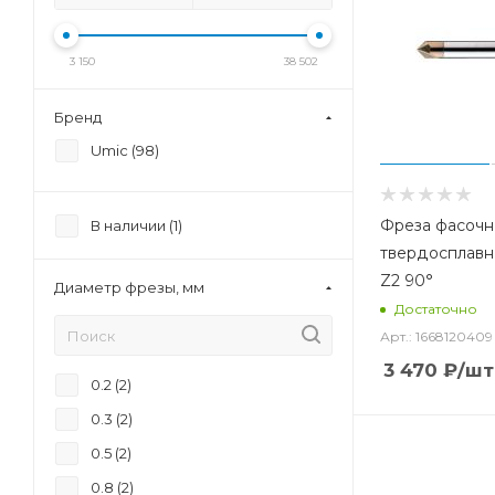
3 150
38 502
Бренд
Umic (
98
)
Фреза фасочн
В наличии (
1
)
твердосплавн
Z2 90°
Диаметр фрезы, мм
Достаточно
Арт.: 1668120409
3 470
₽
/шт
0.2 (
2
)
0.3 (
2
)
0.5 (
2
)
0.8 (
2
)