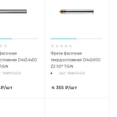
фасочная
Фреза фасочная
сплавная D4x3,4x50
твердосплавная D4x2x100
TiSiN
Z2 90° TiSiN
.: 1668170406
Арт.: 1668124429
₽
/шт
4 355
₽
/шт