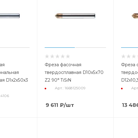
ая
Фреза фасочная
Фреза 
ональная
твердосплавная D10x5x70
твердо
ая D1x2x50x3
Z2 90° TiSiN
D12x10,
Арт.: 1668125009
Арт
24106
9 611
₽
/шт
13 48