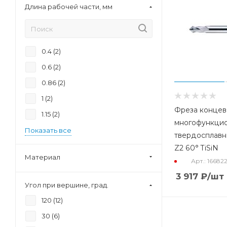
Длина рабочей части, мм
0.4 (
2
)
0.6 (
2
)
0.86 (
2
)
1 (
2
)
Фреза концев
1.15 (
2
)
многофункци
Показать все
твердосплавн
Z2 60° TiSiN
Материал
Арт.: 16682
3 917
₽
/шт
Угол при вершине, град.
120 (
12
)
30 (
6
)