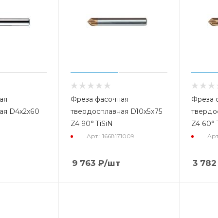
ая
Фреза фасочная
Фреза 
ая D4x2x60
твердосплавная D10x5x75
твердо
Z4 90° TiSiN
Z4 60° 
Арт.: 1668171009
Арт
9 763
₽
/шт
3 782