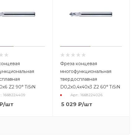
концевая
Фреза концевая
ункциональная
многофункциональная
сплавная
твердосплавная
x6 Z2 90° TiSiN
D0,2x0,4x40x3 Z2 60° TiSiN
.: 1668224409
Арт.: 1668224026
₽
/шт
5 029
₽
/шт