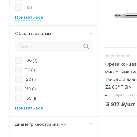
1 (
2
)
Показать все
Общая длина, мм
100 (
7
)
Фреза концев
110 (
1
)
многофункци
120 (
1
)
твердосплавн
Z2 60° TiSiN
150 (
1
)
Арт.: 16682
160 (
1
)
3 917
₽
/шт
Показать все
Диаметр хвостовика, мм