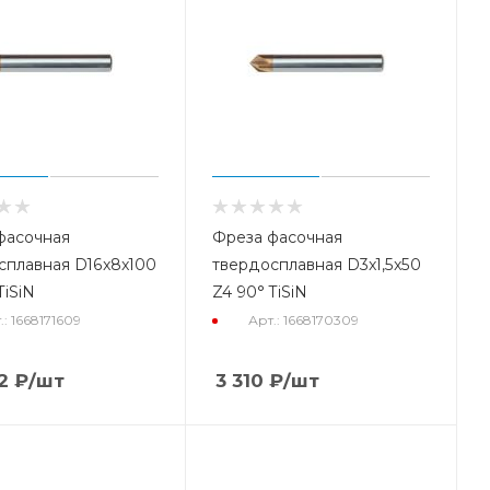
фасочная
Фреза фасочная
сплавная D16x8x100
твердосплавная D3x1,5x50
TiSiN
Z4 90° TiSiN
.: 1668171609
Арт.: 1668170309
2
₽
/шт
3 310
₽
/шт