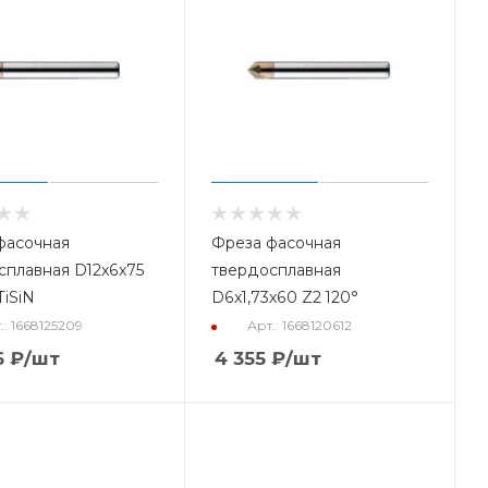
фасочная
Фреза фасочная
сплавная D12x6x75
твердосплавная
TiSiN
D6x1,73x60 Z2 120°
.: 1668125209
Арт.: 1668120612
6
₽
/шт
4 355
₽
/шт