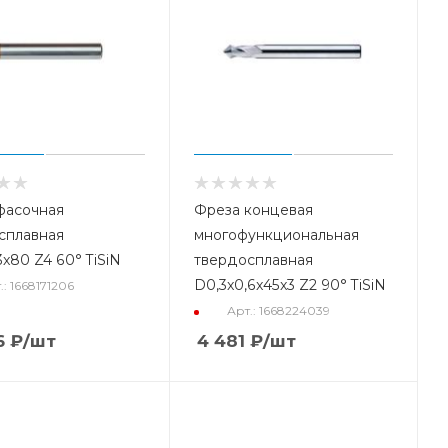
фасочная
Фреза концевая
сплавная
многофункциональная
3x80 Z4 60° TiSiN
твердосплавная
D0,3x0,6x45x3 Z2 90° TiSiN
.: 1668171206
Арт.: 1668224039
6
₽
/шт
4 481
₽
/шт