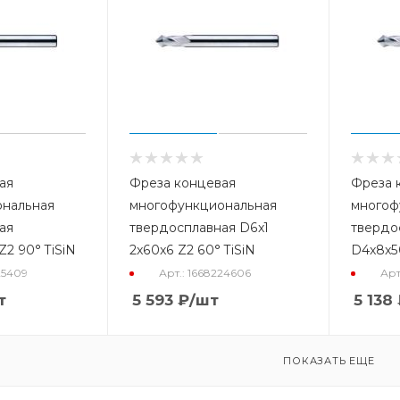
ая
Фреза концевая
Фреза 
ональная
многофункциональная
многоф
ая
твердосплавная D6x1
твердо
Z2 90° TiSiN
2x60x6 Z2 60° TiSiN
D4x8x50
25409
Арт.: 1668224606
Арт
т
5 593
₽
/шт
5 138
ПОКАЗАТЬ ЕЩЕ