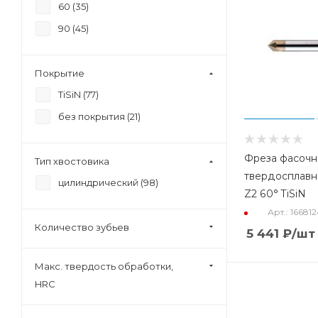
60 (
35
)
90 (
45
)
Покрытие
TiSiN (
77
)
без покрытия (
21
)
Фреза фасочн
Тип хвостовика
твердосплавн
цилиндрический (
98
)
Z2 60° TiSiN
Арт.: 16681
Количество зубьев
5 441
₽
/шт
Макс. твердость обработки,
HRC