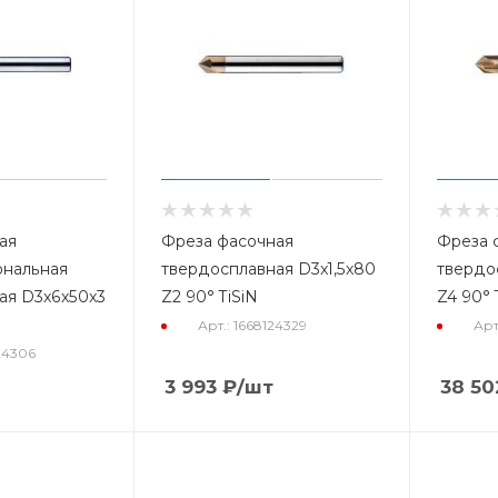
ая
Фреза фасочная
Фреза 
ональная
твердосплавная D3x1,5x80
твердо
ая D3x6x50x3
Z2 90° TiSiN
Z4 90° 
Арт.: 1668124329
Арт
24306
3 993
₽
/шт
38 50