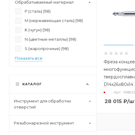
Обрабатываемый материал
P (сталь) (
98
)
M (нержавеющая сталь) (
98
)
K (чугун) (
98
)
N (цветные металлы) (
98
)
S (жаропрочные) (
98
)
Показать все
Фреза концев
многофункци
твердосплавн
D14x26x80x14 
КАТАЛОГ
Арт.: 16682
28 015
₽
/ш
Инструмент для обработки
отверстий
Резьбонарезной инструмент