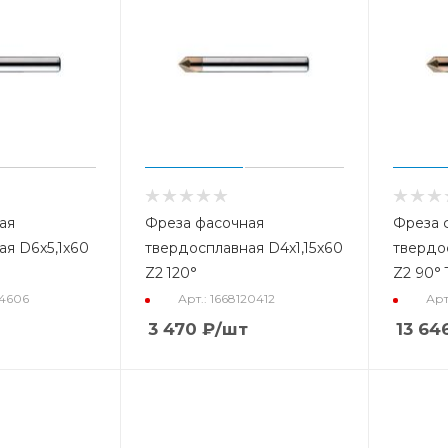
ая
Фреза фасочная
Фреза 
ая D6x5,1x60
твердосплавная D4x1,15x60
твердо
Z2 120°
Z2 90° 
24606
Арт.: 1668120412
Арт
3 470
₽
/шт
13 64