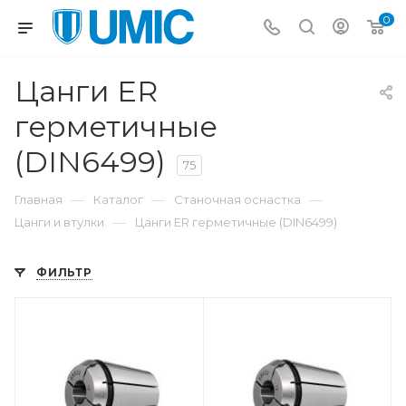
0
Цанги ER
герметичные
(DIN6499)
75
—
—
—
Главная
Каталог
Станочная оснастка
—
Цанги и втулки
Цанги ER герметичные (DIN6499)
ФИЛЬТР