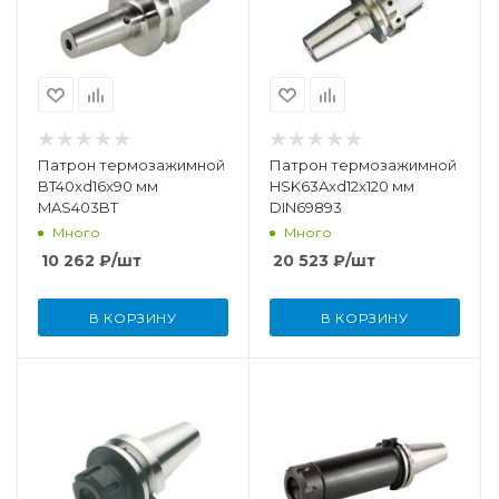
Патрон термозажимной
Патрон термозажимной
BT40xd16x90 мм
HSK63Axd12x120 мм
MAS403BT
DIN69893
Много
Много
10 262
₽
/шт
20 523
₽
/шт
В КОРЗИНУ
В КОРЗИНУ