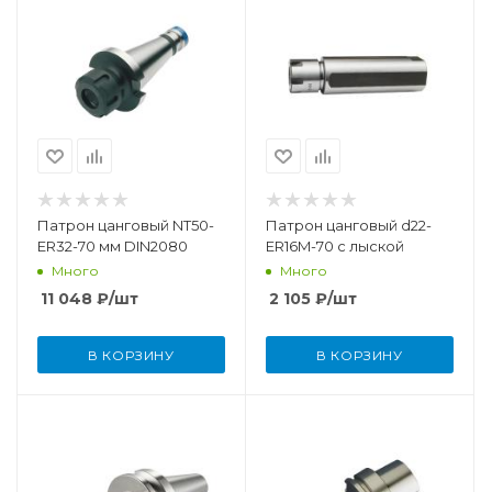
Патрон цанговый NT50-
Патрон цанговый d22-
ER32-70 мм DIN2080
ER16M-70 с лыской
Много
Много
11 048
₽
/шт
2 105
₽
/шт
В КОРЗИНУ
В КОРЗИНУ