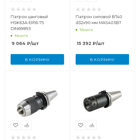
Патрон цанговый
Патрон силовой BT40
HSK63A-ER16-75
d32x90 мм MAS403BT
DIN69893
Много
Много
9 064
₽
/шт
15 392
₽
/шт
В КОРЗИНУ
В КОРЗИНУ