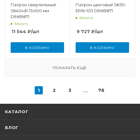
Патрон сверлильный
Патрон цанговый SK50-
SK40xd1-13x100 мм
ER16-100 DIN69871
DIN69871
Много
Много
11 544
₽
/шт
9 727
₽
/шт
В КОРЗИНУ
В КОРЗИНУ
ПОКАЗАТЬ ЕЩЕ
1
2
3
76
КАТАЛОГ
БЛОГ