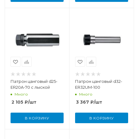
Патрон цанговый d25-
Патрон цанговый d32-
ER20A-70 с лыской
ER32UM-100
Много
Много
2 105
₽
/шт
3 367
₽
/шт
В КОРЗИНУ
В КОРЗИНУ