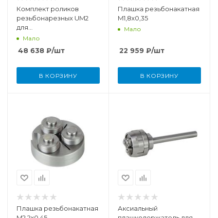
Комплект роликов
Плашка резьбонакатная
резьбонарезных UM2
M1,8x0,35
для
Мало
метрической резьбы M10-
Мало
12x1,5
48 638
₽
/шт
22 959
₽
/шт
В КОРЗИНУ
В КОРЗИНУ
Плашка резьбонакатная
Аксиальный
M2,2x0,45
плашкодержатель для