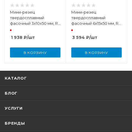
Мини-резец
Мини-резец
твердосплавный
твердосплавный
фасочный 3x10x50 мм, R
фасочный 6x15x50 мм, R
0,2
0,2
1 938
₽
/шт
3 594
₽
/шт
В КОРЗИНУ
В КОРЗИНУ
КАТАЛОГ
БЛОГ
УСЛУГИ
БРЕНДЫ