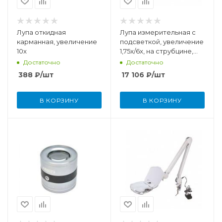
Лупа откидная
Лупа измерительная с
карманная, увеличение
подсветкой, увеличение
10x
1,75x/6x, на струбцине,
бестеневая, две линзы
Достаточно
Достаточно
388
₽
/шт
17 106
₽
/шт
В КОРЗИНУ
В КОРЗИНУ