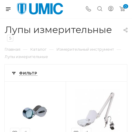
0
Лупы измерительные
5
—
—
—
Главная
Каталог
Измерительный инструмент
Лупы измерительные
ФИЛЬТР