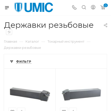
0
Державки резьбовые
51
—
—
—
Главная
Каталог
Токарный инструмент
Державки резьбовые
ФИЛЬТР