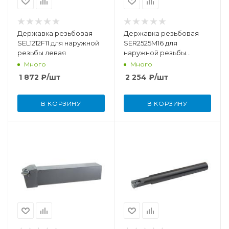
Державка резьбовая
Державка резьбовая
SEL1212F11 для наружной
SER2525M16 для
резьбы левая
наружной резьбы
правая
Много
Много
1 872
₽
/шт
2 254
₽
/шт
В КОРЗИНУ
В КОРЗИНУ