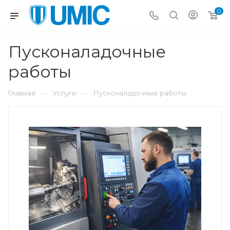
0
Пусконаладочные
работы
—
—
Главная
Услуги
Пусконаладочные работы