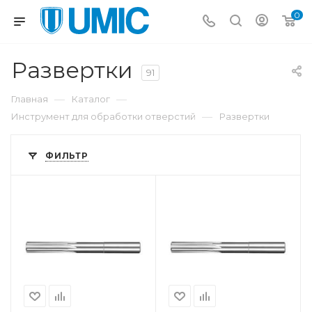
0
Развертки
91
—
—
Главная
Каталог
—
Инструмент для обработки отверстий
Развертки
ФИЛЬТР