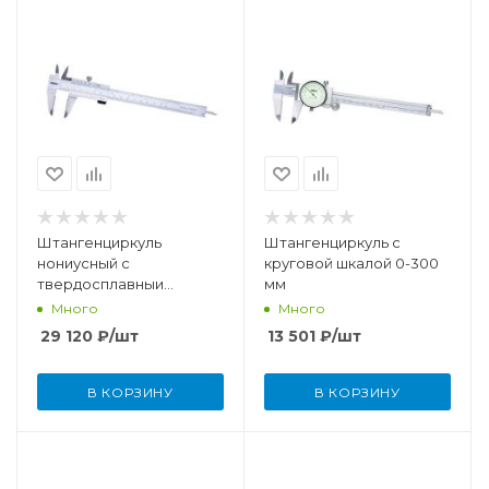
Штангенциркуль
Штангенциркуль c
нониусный с
круговой шкалой 0-300
твердосплавныи
мм
губками 0-300 мм (0,05
Много
Много
мм)
29 120
₽
/шт
13 501
₽
/шт
В КОРЗИНУ
В КОРЗИНУ