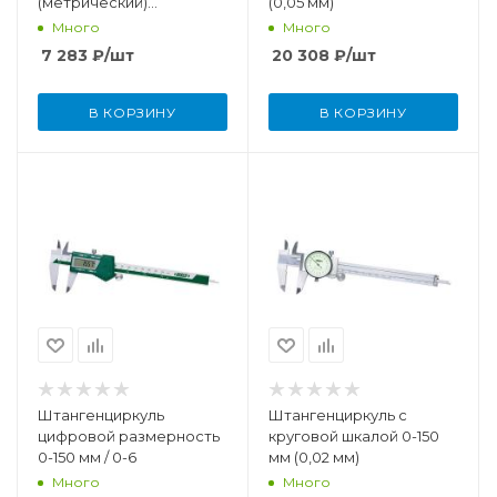
(метрический)
(0,05 мм)
размерность 0-150 мм
Много
Много
7 283
₽
/шт
20 308
₽
/шт
В КОРЗИНУ
В КОРЗИНУ
Штангенциркуль
Штангенциркуль c
цифровой размерность
круговой шкалой 0-150
0-150 мм / 0-6
мм (0,02 мм)
Много
Много