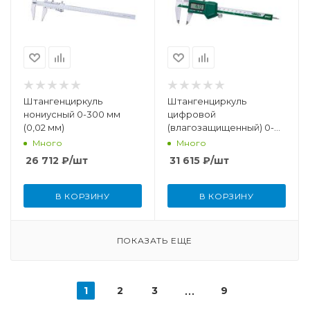
Штангенциркуль
Штангенциркуль
нониусный 0-300 мм
цифровой
(0,02 мм)
(влагозащищенный) 0-
300 мм (0,01 мм)
Много
Много
26 712
₽
/шт
31 615
₽
/шт
В КОРЗИНУ
В КОРЗИНУ
ПОКАЗАТЬ ЕЩЕ
1
2
3
9