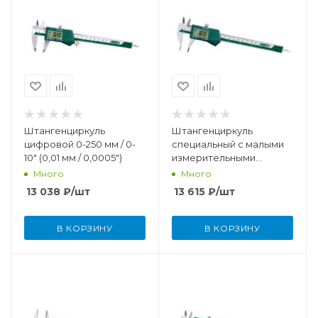
Штангенциркуль
Штангенциркуль
цифровой 0-250 мм / 0-
специальный с малыми
10" (0,01 мм / 0,0005")
измерительными
губками, цифровой 0-150
Много
Много
13 038
₽
/шт
13 615
₽
/шт
В КОРЗИНУ
В КОРЗИНУ