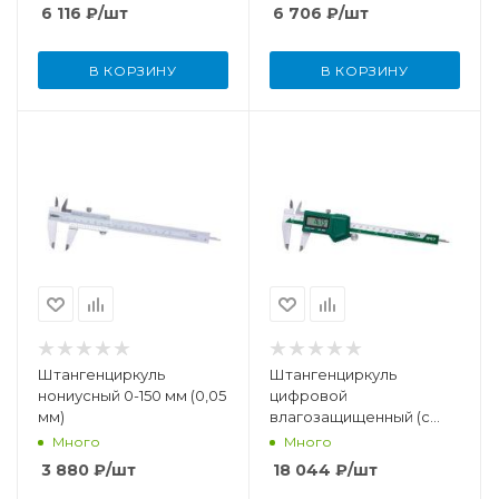
6 116
₽
/шт
6 706
₽
/шт
В КОРЗИНУ
В КОРЗИНУ
Штангенциркуль
Штангенциркуль
нониусный 0-150 мм (0,05
цифровой
мм)
влагозащищенный (c
роликом микроподачи)
Много
Много
0-150 мм
3 880
₽
/шт
18 044
₽
/шт