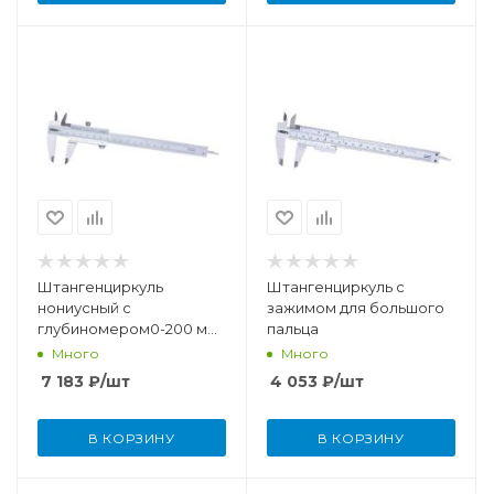
Штангенциркуль
Штангенциркуль с
нониусный с
зажимом для большого
глубиномером0-200 мм
пальца
(0,02 мм)
Много
Много
7 183
₽
/шт
4 053
₽
/шт
В КОРЗИНУ
В КОРЗИНУ