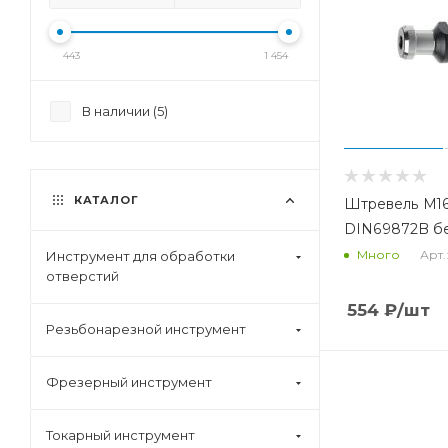
443
1 454
В наличии (
5
)
КАТАЛОГ
Штревель M16
DIN69872B бе
Арт.
Много
Инструмент для обработки
отверстий
554
₽
/шт
Резьбонарезной инструмент
Фрезерный инструмент
Токарный инструмент