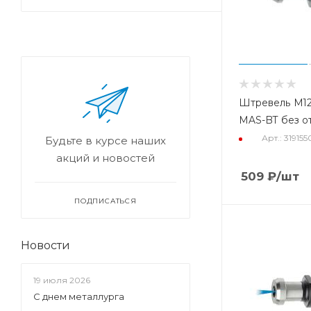
Штревель М12
MAS-BT без о
Арт.: 31915
Будьте в курсе наших
акций и новостей
509
₽
/шт
ПОДПИСАТЬСЯ
Новости
19 июля 2026
С днем металлурга