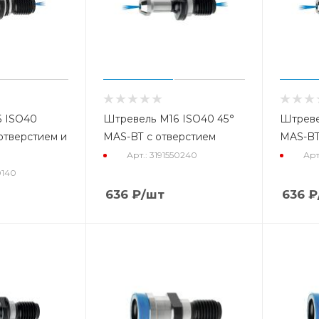
 ISO40
Штревель М16 ISO40 45°
Штреве
отверстием и
MAS-BT с отверстием
MAS-BT
Арт.: 3191550240
Арт
0140
636
₽
/шт
636
₽