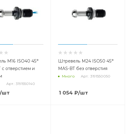
ль М16 ISO40 45°
Штревель М24 ISO50 45°
 с отверстием и
MAS-BT без отверстия
м
Арт.: 3191550050
Много
Арт.: 3191550140
о
/шт
1 054
₽
/шт