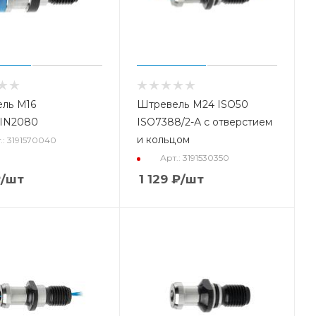
ль М16
Штревель М24 ISO50
IN2080
ISO7388/2-А с отверстием
и кольцом
.: 3191570040
Арт.: 3191530350
₽
/шт
1 129
₽
/шт