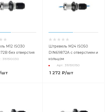
ль M12 ISO30
Штревель M24 ISO50
72B без отверстия
DIN69872A с отверстием и
кольцом
.: 3191510030
Арт.: 3191510150
/шт
1 272
₽
/шт