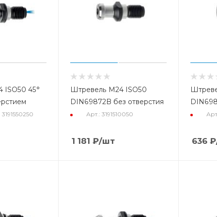
 ISO50 45°
Штревель M24 ISO50
Штреве
ерстием
DIN69872B без отверстия
DIN698
: 3191550250
Арт.: 3191510050
Арт
1 181
₽
/шт
636
₽