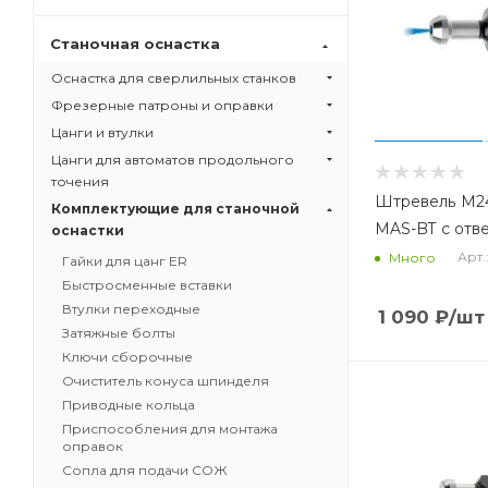
Станочная оснастка
Оснастка для сверлильных станков
Фрезерные патроны и оправки
Цанги и втулки
Цанги для автоматов продольного
точения
Штревель М24
Комплектующие для станочной
MAS-BT с отв
оснастки
Арт.
Много
Гайки для цанг ER
Быстросменные вставки
Втулки переходные
1 090
₽
/шт
Затяжные болты
Ключи сборочные
Очиститель конуса шпинделя
Приводные кольца
Приспособления для монтажа
оправок
Сопла для подачи СОЖ