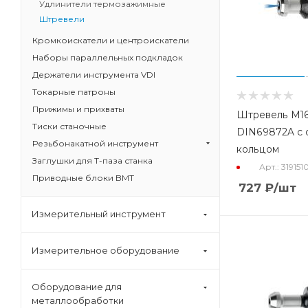
Удлинители термозажимные
Штревели
Кромкоискатели и центроискатели
Наборы параллельных подкладок
Держатели инструмента VDI
Токарные патроны
Прижимы и прихваты
Штревель M16
Тиски станочные
DIN69872A с 
Резьбонакатной инструмент
кольцом
Заглушки для Т-паза станка
Арт.: 319151
Приводные блоки BMT
727
₽
/шт
Измерительный инструмент
Измерительное оборудование
Оборудование для
металлообработки