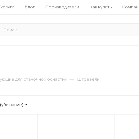
Услуги
Блог
Производители
Как купить
Компан
—
ующие для станочной оснастки
Штревели
(убывание)