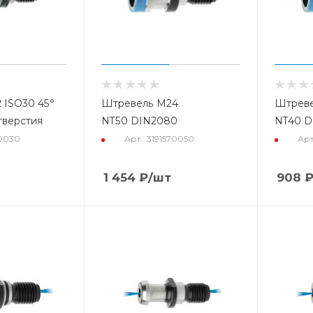
 ISO30 45°
Штревель М24
Штреве
тверстия
NT50 DIN2080
NT40 D
50030
Арт.: 3191570050
Арт
1 454
₽
/шт
908