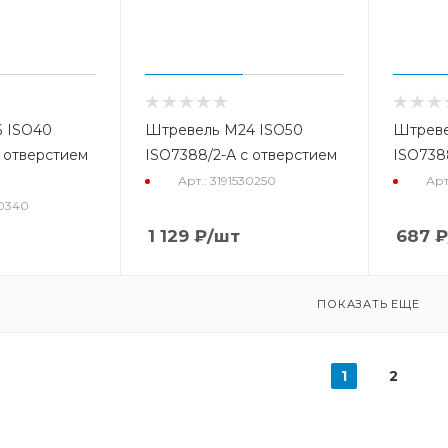
 ISO40
Штревель М24 ISO50
Штреве
 отверстием
ISO7388/2-А с отверстием
ISO738
Арт.: 3191530250
Арт
30340
1 129
₽
/шт
687
₽
ПОКАЗАТЬ ЕЩЕ
1
2