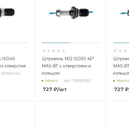
 ISO40
Штревель М12 ISO30 45°
Штреве
з отверстия
MAS-BT с отверстием и
MAS-BT
кольцом
кольцо
: 3191510040
Арт.: 3191550130
Много
Мног
727
₽
/шт
727
₽