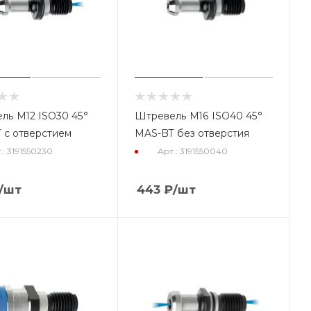
ль М12 ISO30 45°
Штревель М16 ISO40 45°
 с отверстием
MAS-BT без отверстия
.: 3191550230
Арт.: 3191550040
/шт
443
₽
/шт