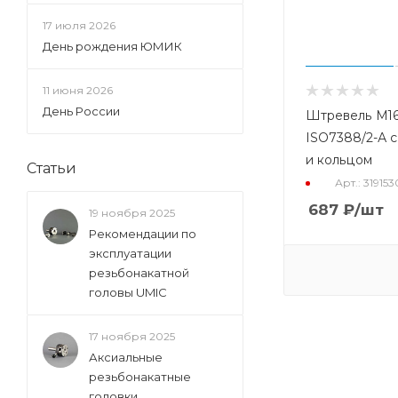
17 июля 2026
День рождения ЮМИК
11 июня 2026
День России
Штревель М16
ISO7388/2-А с
и кольцом
Статьи
Арт.: 31915
687
₽
/шт
19 ноября 2025
Рекомендации по
эксплуатации
резьбонакатной
головы UMIC
17 ноября 2025
Аксиальные
резьбонакатные
головки