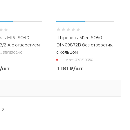
ль М16 ISO40
Штревель M24 ISO50
8/2-А с отверстием
DIN69872B без отверстия,
с кольцом
.: 3191530240
Арт.: 3191510350
/шт
1 181
₽
/шт