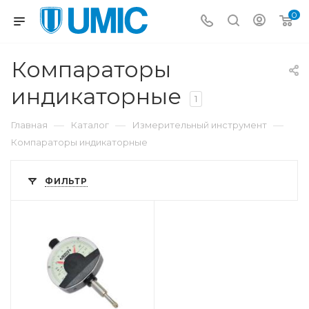
0
Компараторы
индикаторные
1
—
—
—
Главная
Каталог
Измерительный инструмент
Компараторы индикаторные
ФИЛЬТР