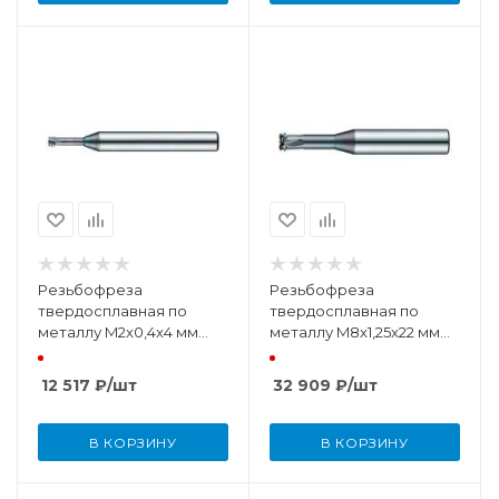
Резьбофреза
Резьбофреза
твердосплавная по
твердосплавная по
металлу M2x0,4x4 мм
металлу M8x1,25x22 мм
TiSiN
TiSiN с внутренней
подачей СОЖ
12 517
₽
/шт
32 909
₽
/шт
В КОРЗИНУ
В КОРЗИНУ