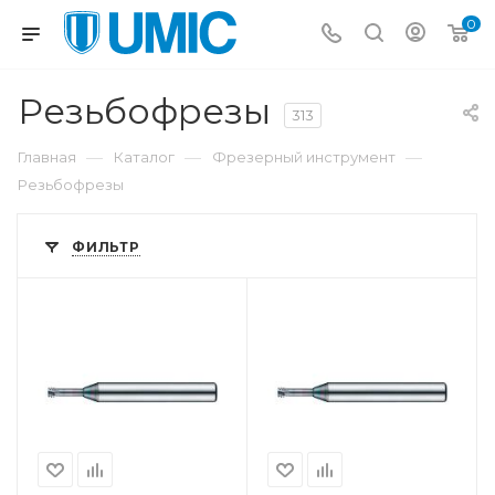
0
Резьбофрезы
313
—
—
—
Главная
Каталог
Фрезерный инструмент
Резьбофрезы
ФИЛЬТР