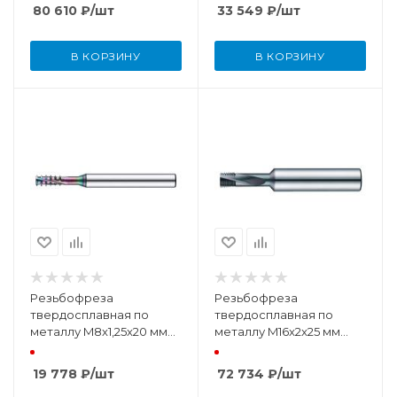
80 610
₽
/шт
33 549
₽
/шт
В КОРЗИНУ
В КОРЗИНУ
Резьбофреза
Резьбофреза
твердосплавная по
твердосплавная по
металлу M8x1,25x20 мм
металлу M16x2x25 мм
TiSiN
TiSiN с внутренней
подачей СОЖ
19 778
₽
/шт
72 734
₽
/шт