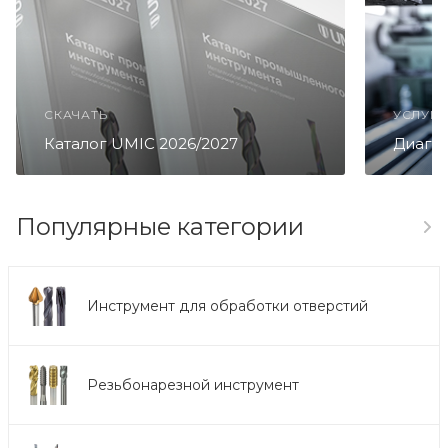
СКАЧАТЬ
УСЛУГА
Каталог UMIC 2026/2027
Диагно
Популярные категории
Инструмент для обработки отверстий
Резьбонарезной инструмент