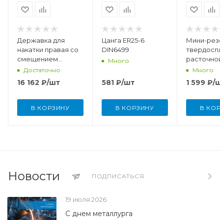
Державка для
Цанга ER25-6
Мини-рез
накатки правая со
DIN6499
твердосп
смещением
расточной
Много
R12x12x99-10/15
мм, R 0,1
Достаточно
Много
16 162
₽
/шт
581
₽
/шт
1 599
₽
/
В КОРЗИНУ
В КОРЗИНУ
В КО
Новости
ПОДПИСАТЬСЯ
19 июля 2026
С днем металлурга