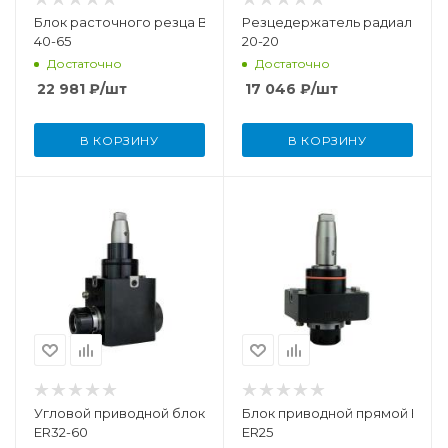
Блок расточного резца BMT45-
Резцедержатель радиальный
40-65
20-20
Достаточно
Достаточно
22 981
₽
/шт
17 046
₽
/шт
В КОРЗИНУ
В КОРЗИНУ
Угловой приводной блок с внутренней подачей СОЖ BMT55
Блок приводной прямой BMT4
ER32-60
ER25