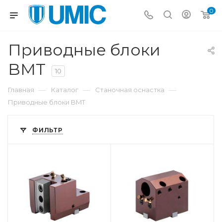
0
Приводные блоки
BMT
10
—
—
—
Главная
Каталог
Станочная оснастка
Приводные блоки BMT
ФИЛЬТР