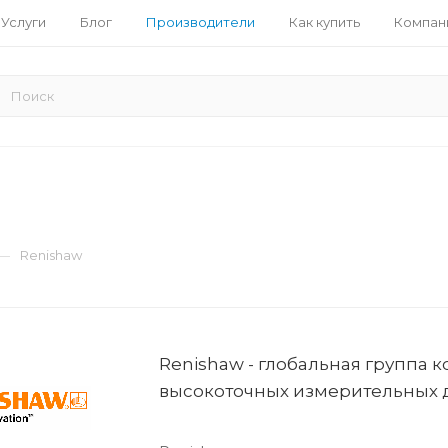
Услуги
Блог
Производители
Как купить
Компан
—
Renishaw
Renishaw - глобальная группа 
высокоточных измерительных д